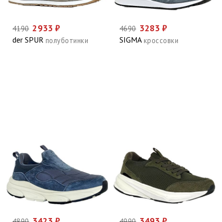
2933 ₽
3283 ₽
4190
4690
der SPUR
SIGMA
полуботинки
кроссовки
3423 ₽
3493 ₽
4890
4990