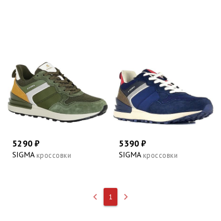
5290 ₽
5390 ₽
SIGMA
SIGMA
кроссовки
кроссовки
keyboard_arrow_left
keyboard_arrow_right
1