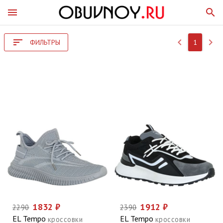
menu
search
sort
keyboard_arrow_left
keyboard_arrow_right
ФИЛЬТРЫ
1
1832 ₽
1912 ₽
2290
2390
EL Tempo
EL Tempo
кроссовки
кроссовки