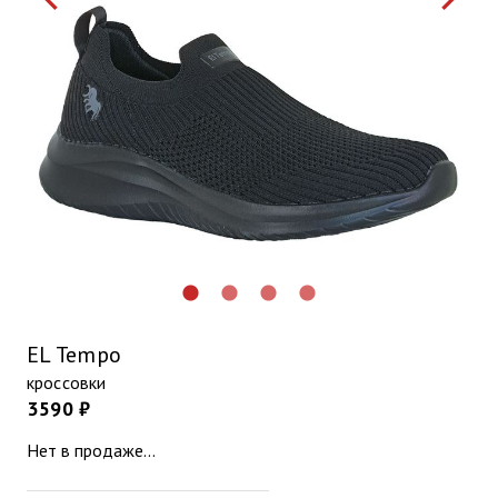
lens
lens
lens
lens
EL Tempo
кроссовки
3590 ₽
Нет в продаже...