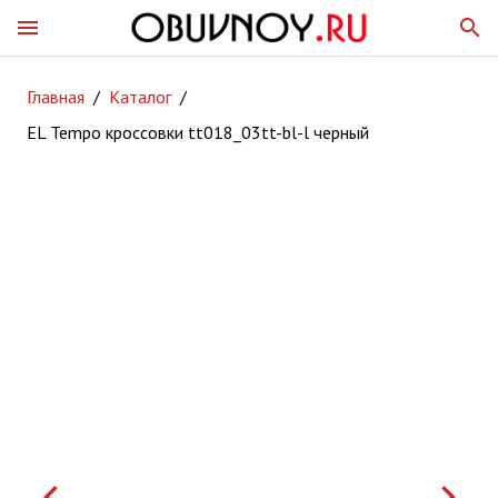
menu
search
Главная
/
Каталог
/
EL Tempo кроссовки tt018_03tt-bl-l черный
keyboard_arrow_left
keyboard_arrow_right