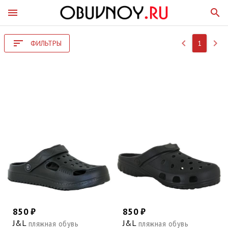
menu
search
sort
keyboard_arrow_left
keyboard_arrow_right
ФИЛЬТРЫ
1
850 ₽
850 ₽
J&L
J&L
пляжная обувь
пляжная обувь