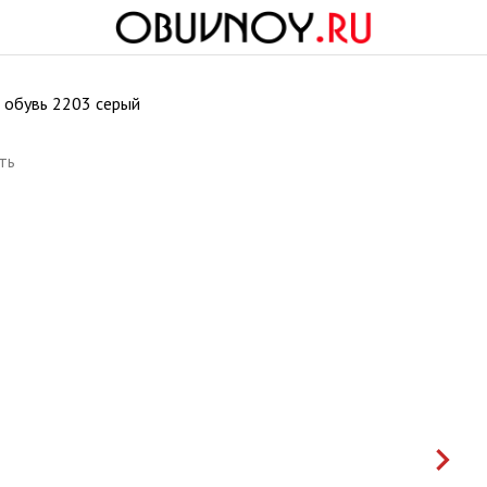
 обувь 2203 серый
ть
keyboard_arrow_right