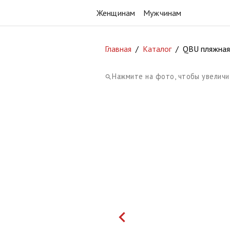
Женщинам
Мужчинам
Главная
/
Каталог
/
QBU пляжная
Нажмите на фото, чтобы увеличи
search
keyboard_arrow_left