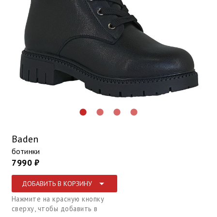
lens
lens
lens
lens
Baden
ботинки
7990 ₽
arrow_drop_down
ДОБАВИТЬ В КОРЗИНУ
Нажмите на красную кнопку
сверху, чтобы добавить в