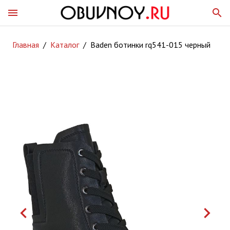
menu
search
Главная
/
Каталог
/
Baden ботинки rq541-015 черный
keyboard_arrow_left
keyboard_arrow_right