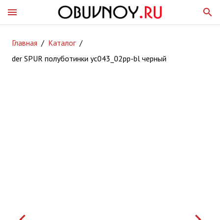
menu
search
Главная
/
Каталог
/
der SPUR полуботинки yc043_02pp-bl черный
keyboard_arrow_left
keyboard_arrow_right