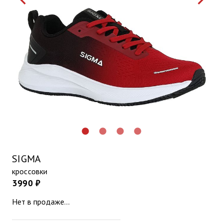
lens
lens
lens
lens
SIGMA
кроссовки
3990 ₽
Нет в продаже...