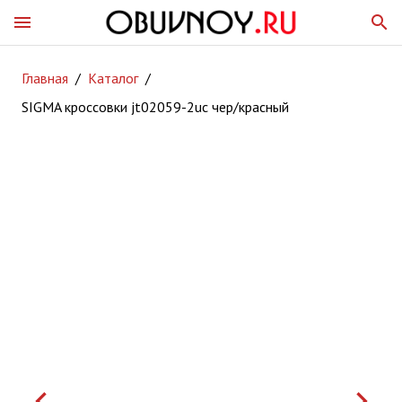
menu
search
Главная
/
Каталог
/
SIGMA кроссовки jt02059-2uc чер/красный
keyboard_arrow_left
keyboard_arrow_right