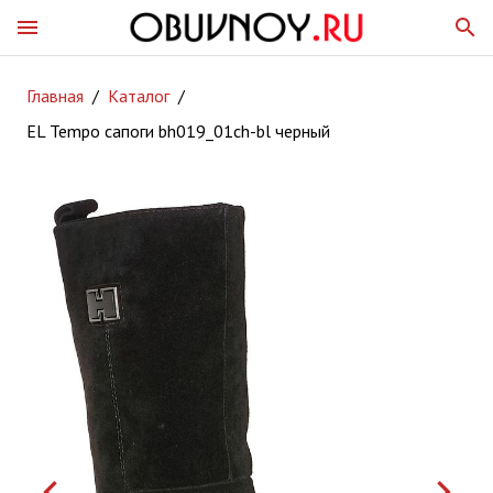
menu
search
Главная
/
Каталог
/
EL Tempo сапоги bh019_01ch-bl черный
keyboard_arrow_left
keyboard_arrow_right