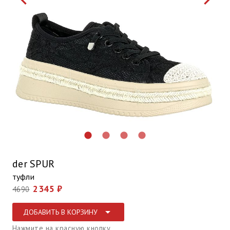
lens
lens
lens
lens
der SPUR
туфли
2345 ₽
4690
arrow_drop_down
ДОБАВИТЬ В КОРЗИНУ
Нажмите на красную кнопку