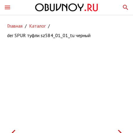
menu
search
Главная
/
Каталог
/
der SPUR туфли sz584_01_01_tu черный
keyboard_arrow_left
keyboard_arrow_right