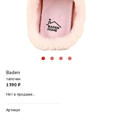
lens
lens
lens
lens
Baden
тапочки
1390 ₽
Нет в продаже...
Артикул