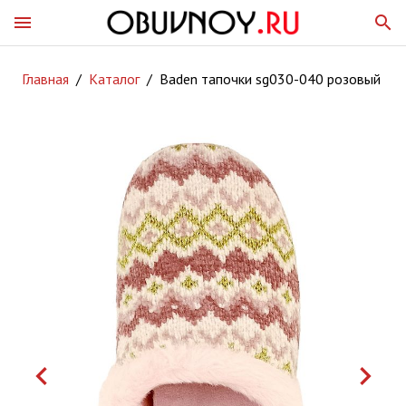
menu
search
Главная
/
Каталог
/
Baden тапочки sg030-040 розовый
keyboard_arrow_left
keyboard_arrow_right