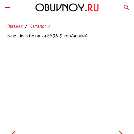
menu
search
Главная
/
Каталог
/
Nine Lines ботинки 8596-9 кор/черный
keyboard_arrow_left
keyboard_arrow_right