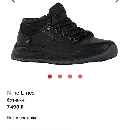
lens
lens
lens
lens
Nine Lines
ботинки
7490 ₽
Нет в продаже...