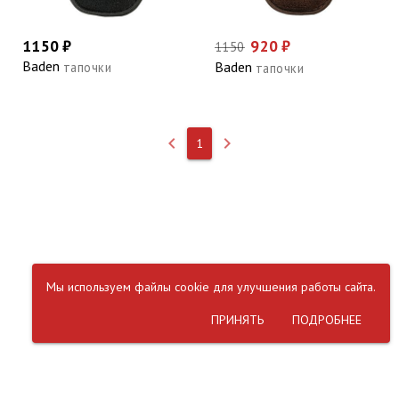
1150 ₽
920 ₽
1150
Baden
Baden
тапочки
тапочки
keyboard_arrow_left
keyboard_arrow_right
1
Мы используем файлы cookie для улучшения работы сайта.
ПРИНЯТЬ
ПОДРОБНЕЕ