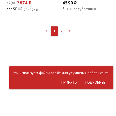
2874 ₽
4590 ₽
4790
Sairus
der SPUR
полуботинки
слипоны
keyboard_arrow_left
keyboard_arrow_right
1
2
Мы используем файлы cookie для улучшения работы сайта.
ПРИНЯТЬ
ПОДРОБНЕЕ
Обратная связь:
mail@obuvnoy.ru
2025
obuvnoy.ru
copyright